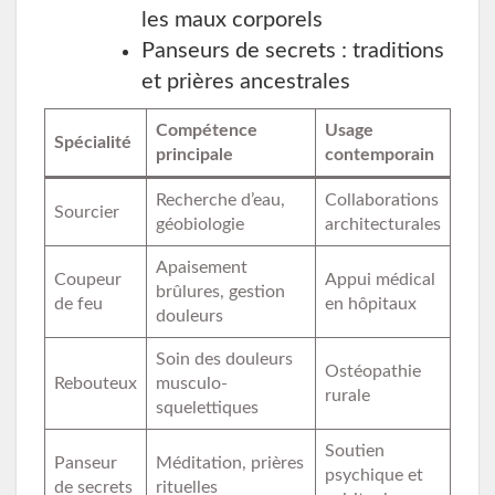
les maux corporels
Panseurs de secrets : traditions
et prières ancestrales
Compétence
Usage
Spécialité
principale
contemporain
Recherche d’eau,
Collaborations
Sourcier
géobiologie
architecturales
Apaisement
Coupeur
Appui médical
brûlures, gestion
de feu
en hôpitaux
douleurs
Soin des douleurs
Ostéopathie
Rebouteux
musculo-
rurale
squelettiques
Soutien
Panseur
Méditation, prières
psychique et
de secrets
rituelles